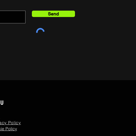
Send
NU
Q
acy Policy
ie Policy