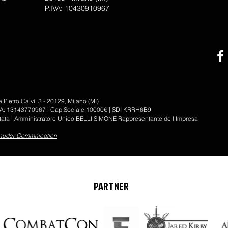
P.IVA: 10430910967
ietro Calvi, 3 - 20129, Milano (MI)
IVA: 13143770967 | Cap.Sociale 10000€ | SDI KRRH6B9
mitata | Amministratore Unico BELLI SIMONE Rappresentante dell'Impresa
uder Commnication
PARTNER