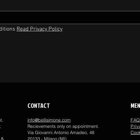
ditions
Read Privacy Policy
CONTACT
ME
t,
info@bellisimone.com
FA
,
Recievements only on appointment.
Priv
Via Giovanni Antonio Amadeo, 48
Cook
 &
20133 - Milano (MI)