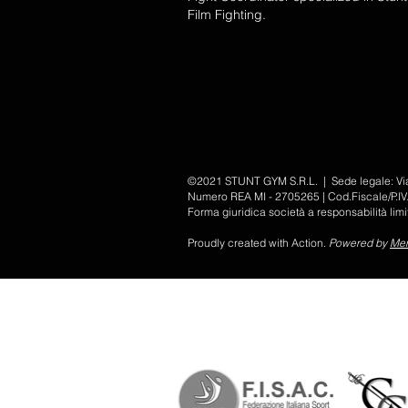
Film Fighting.
©2021 STUNT GYM S.R.L. | Sede legale: Via P
Numero REA MI - 2705265 | Cod.Fiscale/P.
Forma giuridica società a responsabilità li
Proudly created with Action.
Powered by
Men